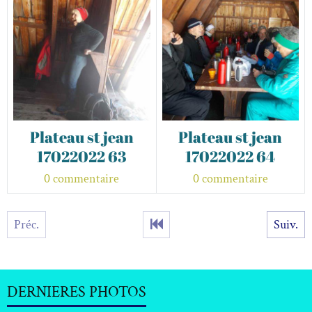
Plateau st jean
Plateau st jean
17022022 63
17022022 64
0 commentaire
0 commentaire
Préc.
Suiv.
DERNIERES PHOTOS