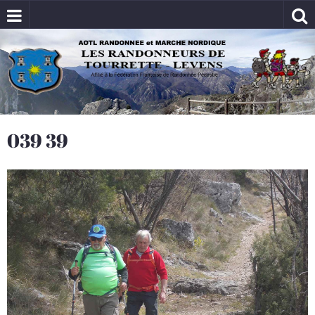
039 39