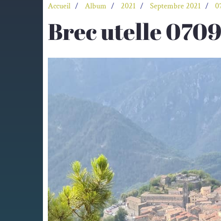
Accueil
Album
2021
Septembre 2021
0
Brec utelle 070