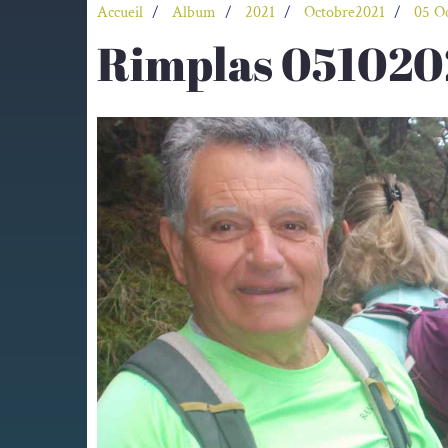
Accueil
Album
2021
Octobre2021
05 O
Rimplas 051020