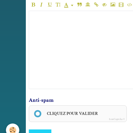
Anti-spam
CLIQUEZ POUR VALIDER
IconCaptcha ©