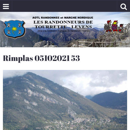
Rimplas 05102021 53