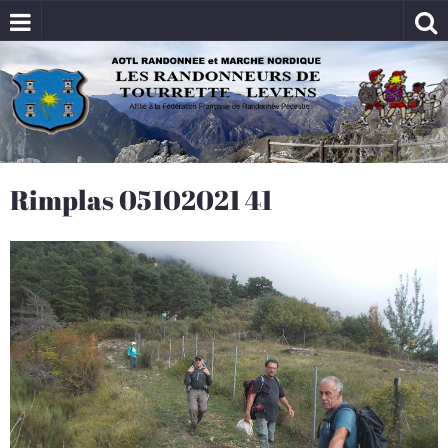
Rimplas 05102021 41