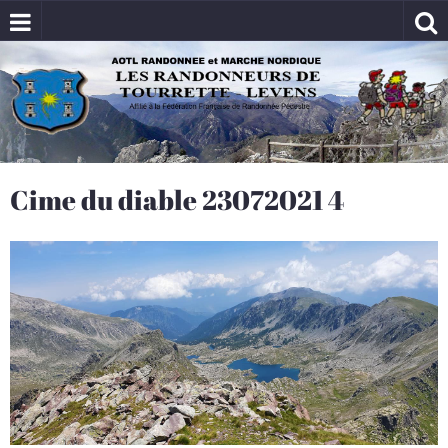
Cime du diable 23072021 4