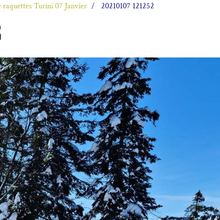
e raquettes Turini 07 Janvier
20210107 121252
2