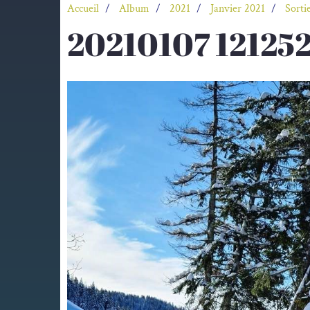
Accueil
Album
2021
Janvier 2021
Sorti
20210107 12125