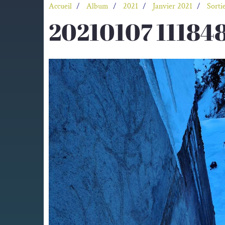
Accueil
Album
2021
Janvier 2021
Sorti
20210107 11184