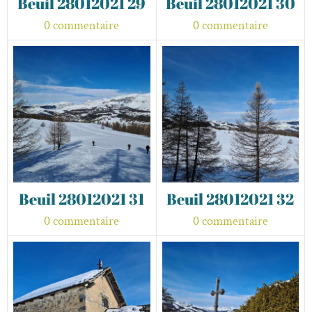
Beuil 28012021 29
Beuil 28012021 30
0 commentaire
0 commentaire
Beuil 28012021 31
Beuil 28012021 32
0 commentaire
0 commentaire