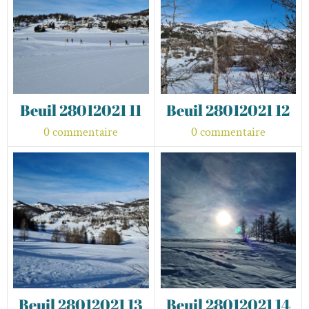
Beuil 28012021 11
Beuil 28012021 12
0 commentaire
0 commentaire
Beuil 28012021 13
Beuil 28012021 14