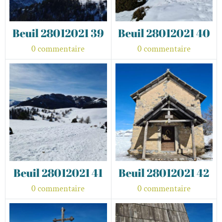
Beuil 28012021 39
Beuil 28012021 40
0 commentaire
0 commentaire
Beuil 28012021 41
Beuil 28012021 42
0 commentaire
0 commentaire