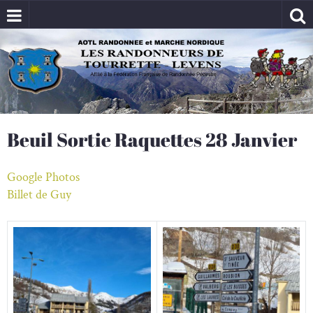
Beuil Sortie Raquettes 28 Janvier
Google Photos
Billet de Guy