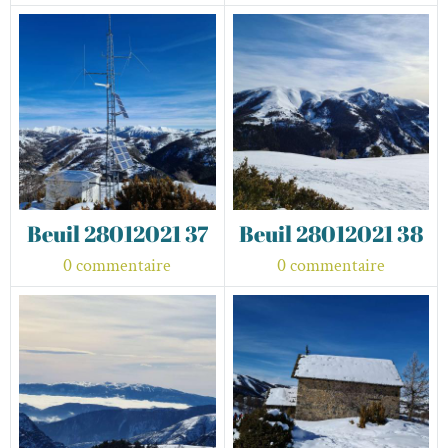
Beuil 28012021 37
Beuil 28012021 38
0 commentaire
0 commentaire