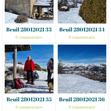
Beuil 28012021 33
Beuil 28012021 34
0 commentaire
0 commentaire
Beuil 28012021 35
Beuil 28012021 36
0 commentaire
0 commentaire