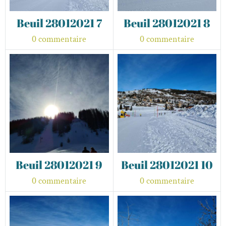
Beuil 28012021 7
Beuil 28012021 8
0 commentaire
0 commentaire
Beuil 28012021 9
Beuil 28012021 10
0 commentaire
0 commentaire