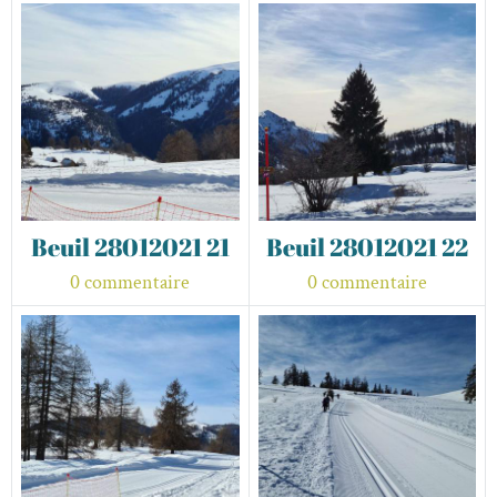
Beuil 28012021 21
Beuil 28012021 22
0 commentaire
0 commentaire