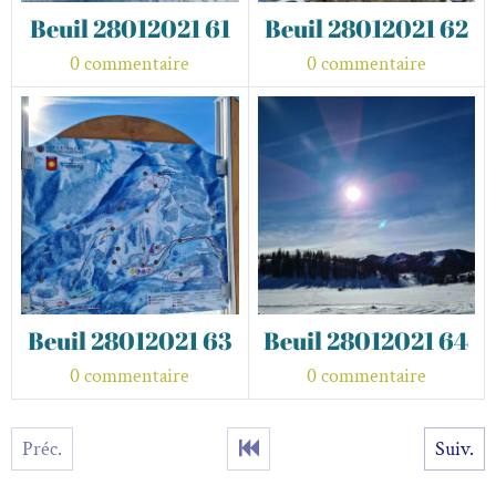
Beuil 28012021 61
Beuil 28012021 62
0 commentaire
0 commentaire
Beuil 28012021 63
Beuil 28012021 64
0 commentaire
0 commentaire
Préc.
Suiv.