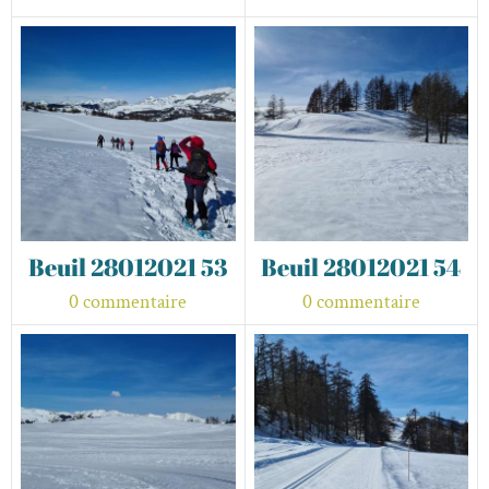
Beuil 28012021 53
Beuil 28012021 54
0 commentaire
0 commentaire