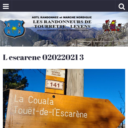
L escarene 02022021 3