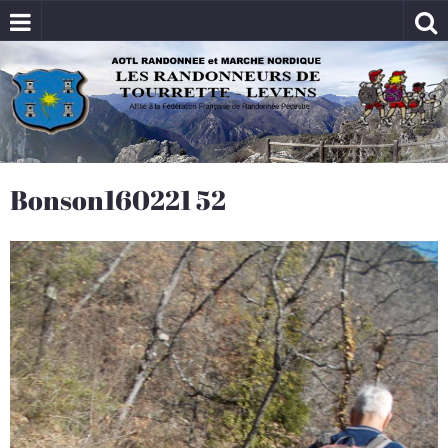
Bonson160221 52