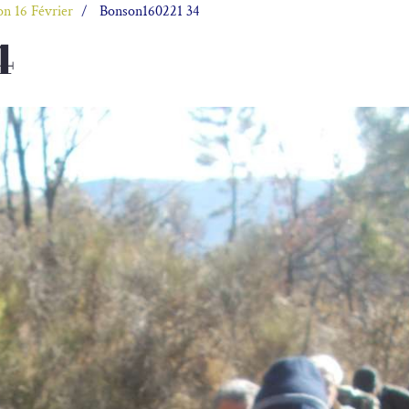
n 16 Février
Bonson160221 34
4