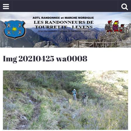
Img 20210425 wa0008