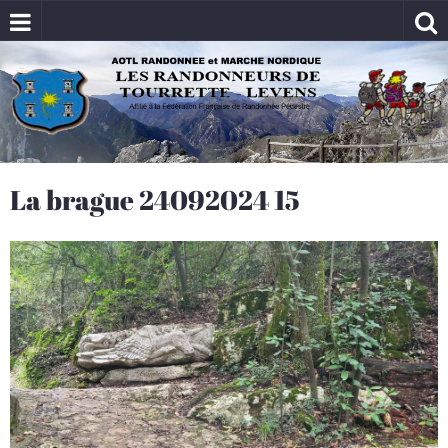
La brague 24092024 15