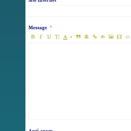
Site Internet
Message
Anti-spam