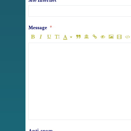
Site Internet
Message
Anti-spam