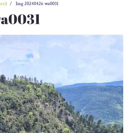
vril
Img 20240426 wa0031
wa0031