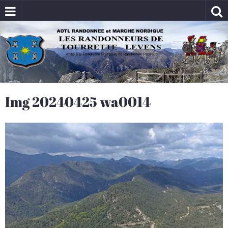
Img 20240425 wa0014