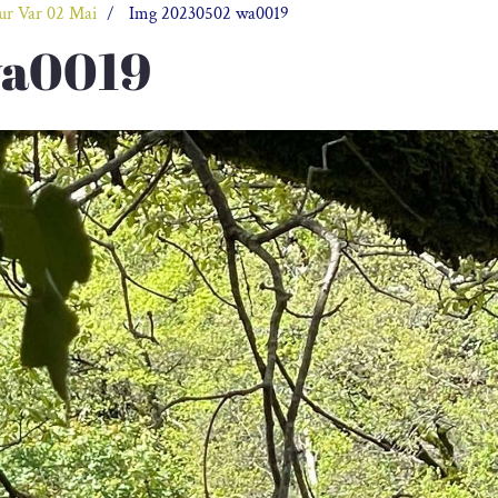
sur Var 02 Mai
Img 20230502 wa0019
wa0019