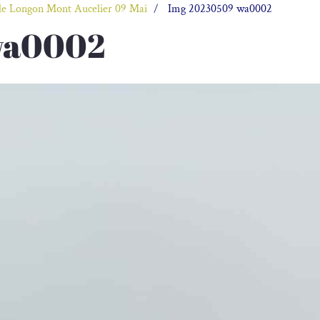
de Longon Mont Aucelier 09 Mai
Img 20230509 wa0002
wa0002