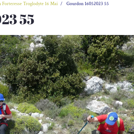
 Forteresse Troglodyte 16 Mai
Gourdon 16052023 55
23 55