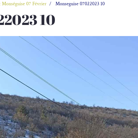
 Monséguise 07 Février
Monseguise 07022023 10
22023 10