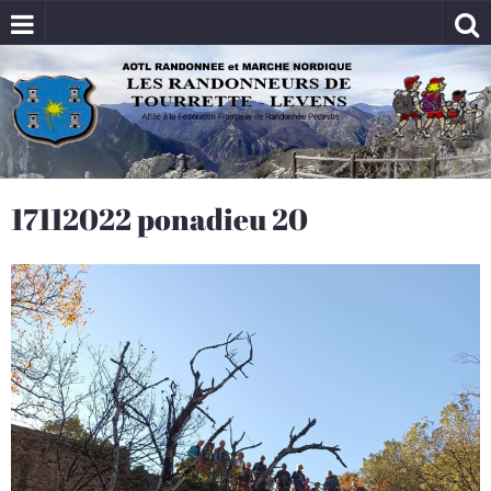
17112022 ponadieu 20