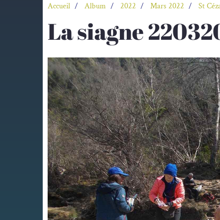
Accueil
Album
2022
Mars 2022
St Céz
La siagne 22032