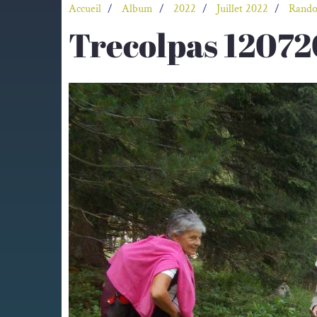
Accueil
Album
2022
Juillet 2022
Rando 
Trecolpas 12072