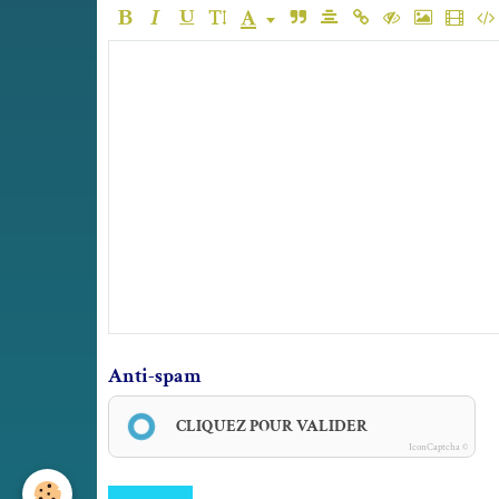
Anti-spam
CLIQUEZ POUR VALIDER
IconCaptcha ©