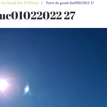
t du Grand Duc 01 Février
Foret du grand duc01022022 27
duc01022022 27