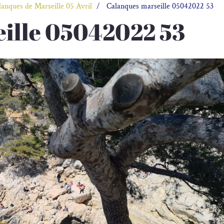
lanques de Marseille 05 Avril
Calanques marseille 05042022 53
ille 05042022 53