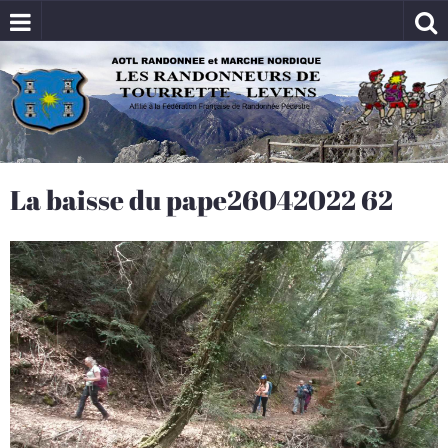
La baisse du pape26042022 62