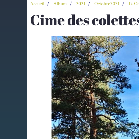
Accueil
Album
2021
Octobre2021
12 O
Cime des colette