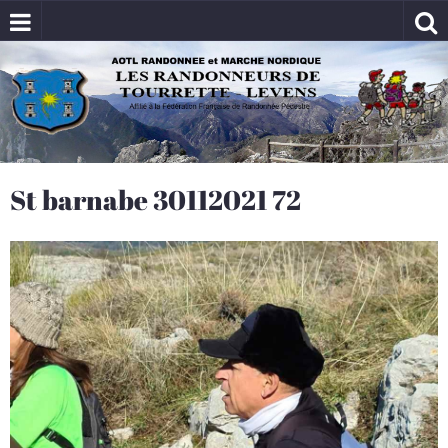
St barnabe 30112021 72