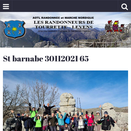
St barnabe 30112021 65