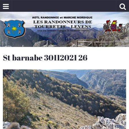
St barnabe 30112021 26